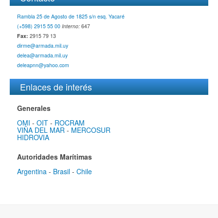
Rambla 25 de Agosto de 1825 s/n esq. Yacaré
(+598) 2915 55 00
Interno:
647
Fax:
2915 79 13
dirme@armada.mil.uy
delea@armada.mil.uy
deleapnn@yahoo.com
Enlaces de interés
Generales
OMI
-
OIT
-
ROCRAM
VIÑA DEL MAR
-
MERCOSUR
HIDROVIA
Autoridades Marítimas
Argentina
-
Brasil
-
Chile