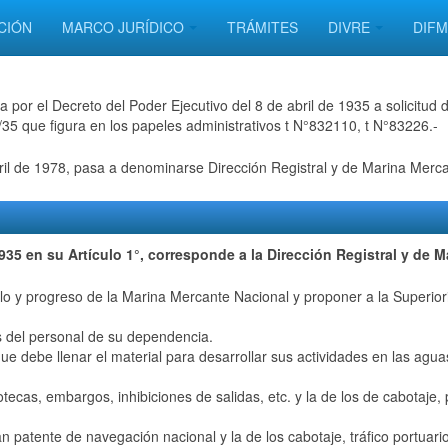
CIÓN
MARCO JURÍDICO
TRÁMITES
DIVRE
DIF
 por el Decreto del Poder Ejecutivo del 8 de abril de 1935 a solicitud d
I/35 que figura en los papeles administrativos t N°832110, t N°83226.-
ril de 1978, pasa a denominarse Dirección Registral y de Marina Merca
935 en su Artículo 1°, corresponde a la Dirección Registral y de M
ollo y progreso de la Marina Mercante Nacional y proponer a la Superio
s del personal de su dependencia.
e debe llenar el material para desarrollar sus actividades en las agua
tecas, embargos, inhibiciones de salidas, etc. y la de los de cabotaje,
 patente de navegación nacional y la de los cabotaje, tráfico portuari