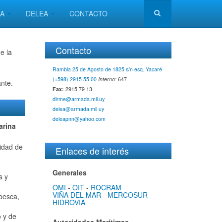
MA
DELEA
CONTACTO
Contacto
e la
Rambla 25 de Agosto de 1825 s/n esq. Yacaré
(+598) 2915 55 00
Interno:
647
nte.-
Fax:
2915 79 13
dirme@armada.mil.uy
delea@armada.mil.uy
deleapnn@yahoo.com
arina
ridad de
Enlaces de interés
Generales
s y
OMI
-
OIT
-
ROCRAM
VIÑA DEL MAR
-
MERCOSUR
 pesca,
HIDROVIA
o y de