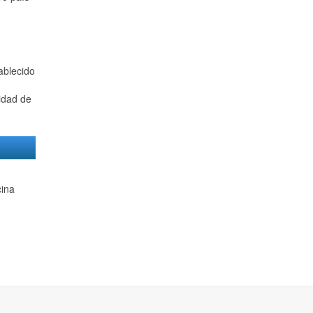
ablecido
vidad de
cina