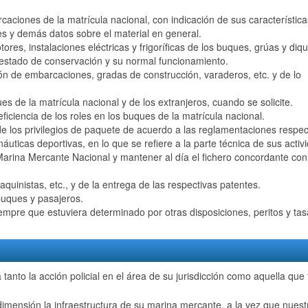
rcaciones de la matrícula nacional, con indicación de sus característic
es y demás datos sobre el material en general.
res, instalaciones eléctricas y frigoríficas de los buques, grúas y diq
en estado de conservación y su normal funcionamiento.
ión de embarcaciones, gradas de construcción, varaderos, etc. y de lo
es de la matrícula nacional y de los extranjeros, cuando se solicite.
ficiencia de los roles en los buques de la matrícula nacional.
e los privilegios de paquete de acuerdo a las reglamentaciones respec
náuticas deportivas, en lo que se refiere a la parte técnica de sus activ
a Marina Mercante Nacional y mantener al día el fichero concordante con
aquinistas, etc., y de la entrega de las respectivas patentes.
buques y pasajeros.
iempre que estuviera determinado por otras disposiciones, peritos y ta
tanto la acción policial en el área de su jurisdicción como aquella que 
imensión la infraestructura de su marina mercante, a la vez que nuest