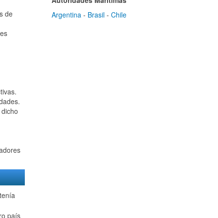
Autoridades Marítimas
as de
Argentina
-
Brasil
-
Chile
ues
tivas.
idades.
 dicho
sadores
tenía
ro país