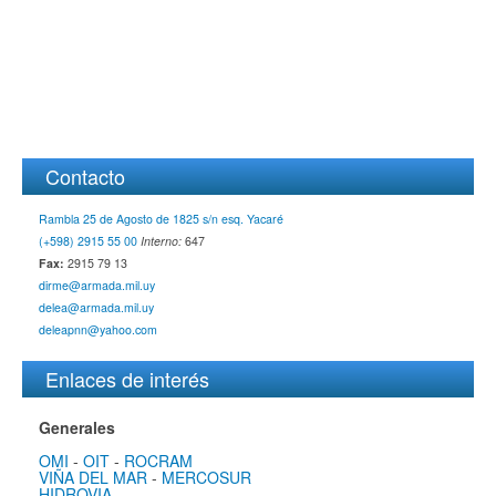
Contacto
Rambla 25 de Agosto de 1825 s/n esq. Yacaré
(+598) 2915 55 00
Interno:
647
Fax:
2915 79 13
dirme@armada.mil.uy
delea@armada.mil.uy
deleapnn@yahoo.com
Enlaces de interés
Generales
OMI
-
OIT
-
ROCRAM
VIÑA DEL MAR
-
MERCOSUR
HIDROVIA